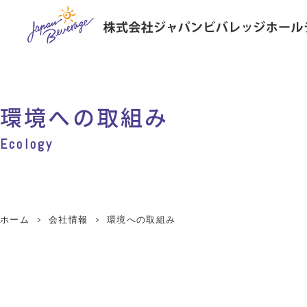
会社情報トップ
環境への取り組みトップ
環境への取組み
会社概要・沿革
環境への考え方
電子公告
リサイクル
Ecology
Japan Beverage Report
ホーム
会社情報
環境への取組み
環境・社会報告書