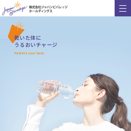
会社情報
コーヒーは
忙しい時も
いつも私たちに
環境への取組み
乾いた体に
この一杯で
閃きをくれる
うるおいチャージ
プライバシーポリシー
ほっとひといき
お知らせ
Coffee boost us sparkling creativity.
利用規約
Hydrate your body.
Just a cup of coffee
サイトマップ
make me relief.
Web明細サービス