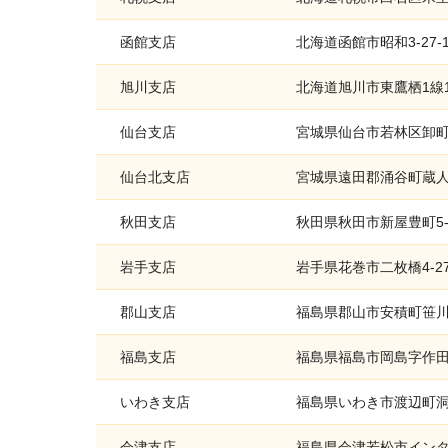
函館支店
北海道函館市昭和3-27-
旭川支店
北海道旭川市東鷹栖1線
仙台支店
宮城県仙台市若林区卸町東4
仙台北支店
宮城県遠田郡涌谷町蔵人
秋田支店
秋田県秋田市新屋豊町5-
岩手支店
岩手県花巻市二枚橋4-27
郡山支店
福島県郡山市安積町笹川
福島支店
福島県福島市岡島字作田
いわき支店
福島県いわき市渡辺町洞
会津支店
福島県会津若松市インタ