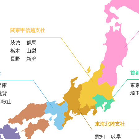
関東甲信越支社
茨城
群馬
栃木
山梨
長野
新潟
首
社
東
兵庫
埼
滋賀
和歌山
東海北陸支社
愛知
岐阜