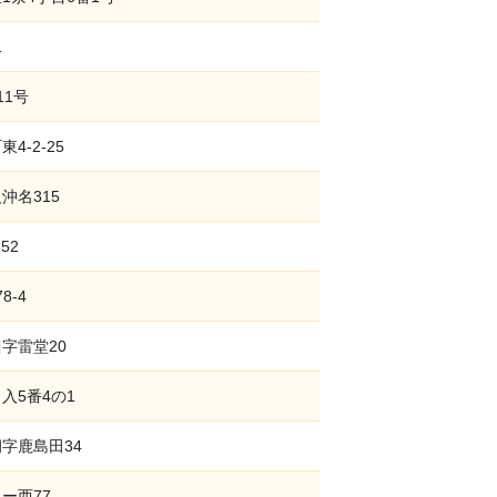
1
11号
-2-25
沖名315
52
8-4
字雷堂20
入5番4の1
字鹿島田34
ー西77