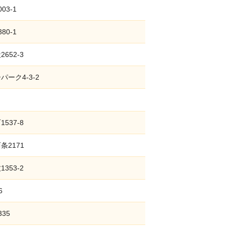
3-1
0-1
652-3
ーク4-3-2
537-8
2171
353-2
6
35