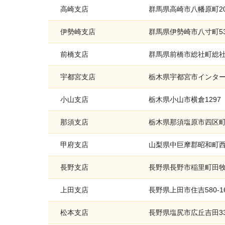
高崎支店
群馬県高崎市八幡原町200
伊勢崎支店
群馬県伊勢崎市八寸町538
前橋支店
群馬県前橋市総社町総社2
宇都宮支店
栃木県宇都宮市インターパ
小山支店
栃木県小山市横倉1297
那須支店
栃木県那須塩原市四区町1
甲府支店
山梨県中巨摩郡昭和町西条
長野支店
長野県長野市稲里町田牧1
上田支店
長野県上田市住吉580-1
松本支店
長野県塩尻市広丘吉田33