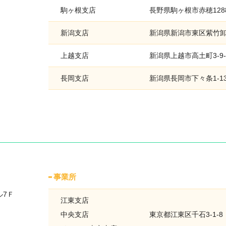
駒ヶ根支店
長野県駒ヶ根市赤穂1288
新潟支店
新潟県新潟市東区紫竹卸新
上越支店
新潟県上越市高土町3-9-
長岡支店
新潟県長岡市下々条1-13
事業所
ル7Ｆ
江東支店
中央支店
東京都江東区千石3-1-8